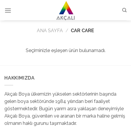
Skip
to
content
ANA SAYFA
/
CAR CARE
Seçiminizle eşleşen ürün bulunamadı.
HAKKIMIZDA
Akçalı Boya ülkemizin yükselen sektörlerinin başında
gelen boya sektöründe 1984 yılından beri faaliyet
göstermektedir. Bugün yarım asra yaklaşan deneyimiyle
Akçalı Boya, güvenilen ve aranan bir marka haline gelmiş
olmanın haklı gurunu taşımaktadır.