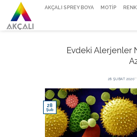
Skip
AKÇALI SPREY BOYA
MOTIP
RENK
to
content
Evdeki Alerjenler N
Az
28 ŞUBAT 2020
’
28
Şub