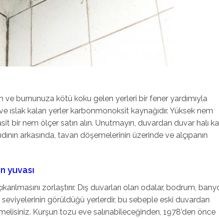
n ve burnunuza kötü koku gelen yerleri bir fener yardımıyla
ve ıslak kalan yerler karbonmonoksit kaynağıdır. Yüksek nem
asit bir nem ölçer satın alın. Unutmayın, duvardan duvar halı ka
ağıdının arkasında, tavan döşemelerinin üzerinde ve alçıpanın
en yuvası
çıkarılmasını zorlaştırır. Dış duvarları olan odalar, bodrum, bany
seviyelerinin görüldüğü yerlerdir, bu sebeple eski duvardan
ünmelisiniz. Kurşun tozu eve salınabileceğinden, 1978’den önce