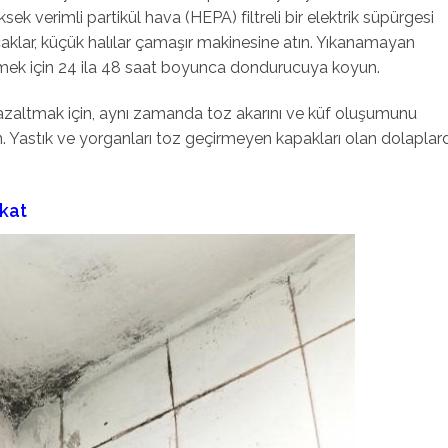
sek verimli partikül hava (HEPA) filtreli bir elektrik süpürgesi
caklar, küçük halılar çamaşır makinesine atın. Yıkanamayan
ürmek için 24 ila 48 saat boyunca dondurucuya koyun.
a azaltmak için, aynı zamanda toz akarını ve küf oluşumunu
. Yastık ve yorganları toz geçirmeyen kapakları olan dolaplar
kkat