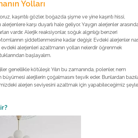
manın Yolları
ruz, kaşıntılı gözler, boğazda şişme ve yine kaşıntı hissi,
lerjenlere karşı duyarlı hale geliyor. Yaygın alerjenler arasınd
arı vardır. Alerjik reaksiyonlar, soğuk algınlığı benzeri
mlarının şiddetlenmesine kadar değişir. Evdeki alerjenler nas
in evdeki alerjenleri azaltmanın yolları nelerdir öğrenmek
tuklarından başlayalım.
iler genellikle kötüleşir. Yılın bu zamanında, polenler, nem
ın büyümesi alerjilerin çoğalmasını teşvik eder. Bunlardan bazıla
mizdeki alerjen seviyesini azaltmak için yapabileceğimiz şeyle
ir?