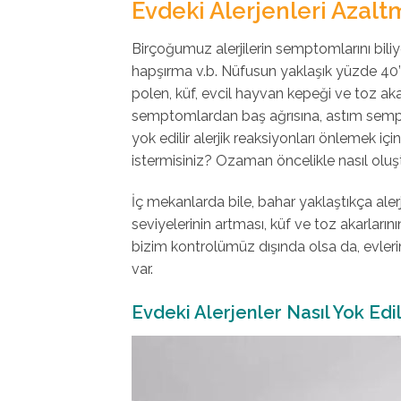
Evdeki Alerjenleri Azalt
Birçoğumuz alerjilerin semptomlarını biliyo
hapşırma v.b. Nüfusun yaklaşık yüzde 40’ı a
polen, küf, evcil hayvan kepeği ve toz akarl
semptomlardan baş ağrısına, astım sempto
yok edilir alerjik reaksiyonları önlemek iç
istermisiniz? Ozaman öncelikle nasıl oluş
İç mekanlarda bile, bahar yaklaştıkça alerj
seviyelerinin artması, küf ve toz akarların
bizim kontrolümüz dışında olsa da, evleri
var.
Evdeki Alerjenler Nasıl Yok Edil