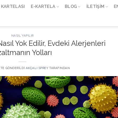
 KARTELASI
E-KARTELA
BLOG
İLETIŞIM
E
NASIL YAPILIR
asıl Yok Edilir, Evdeki Alerjenleri
altmanın Yolları
' TE GÖNDERILDI
AKÇALI SPREY
TARAFINDAN