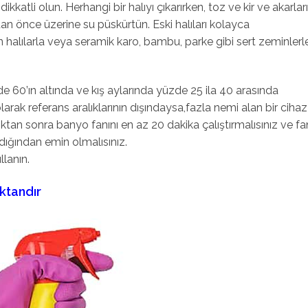
dikkatli olun. Herhangi bir halıyı çıkarırken, toz ve kir ve akarlar
an önce üzerine su püskürtün. Eski halıları kolayca
alılarla veya seramik karo, bambu, parke gibi sert zeminlerl
e 60’ın altında ve kış aylarında yüzde 25 ila 40 arasında
olarak referans aralıklarının dışındaysa,fazla nemi alan bir cihaz
ktan sonra banyo fanını en az 20 dakika çalıştırmalısınız ve fa
ğından emin olmalısınız.
llanın.
ktandır