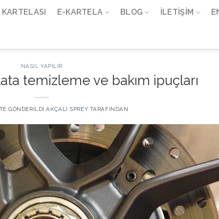
 KARTELASI
E-KARTELA
BLOG
İLETIŞIM
E
NASIL YAPILIR
lata temizleme ve bakım ipuçları
' TE GÖNDERILDI
AKÇALI SPREY
TARAFINDAN