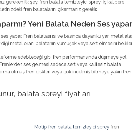
z gereken ilk şey, fren balata temizleyici spreyi iç kalipere
tinizdeki fren balatalarını çıkarmanız gerekir.
Yaparmı? Yeni Balata Neden Ses yapa
es yapar. Fren balatası ısı ve basınca dayanıklı yarı metal al
iği metal oranı balatanın yumuşak veya sert olmasını belirler
ni deforme edebileceği gibi fren performansında düşmeye yol
 Frenlerden ses gelmesi sadece sert veya kalitesiz balata
rma olmuş fren diskleri veya çok incelmiş bitmeye yakın fren
ur, balata spreyi fiyatları
Motip fren balata temizleyici sprey
fren