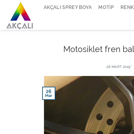
Skip
AKÇALI SPREY BOYA
MOTIP
RENK
to
content
Motosiklet fren ba
26 MART 2019
’
26
Mar