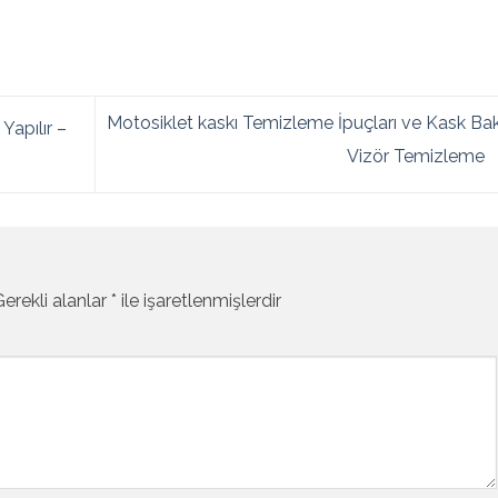
Motosiklet kaskı Temizleme İpuçları ve Kask Ba
apılır –
Vizör Temizleme
Gerekli alanlar
*
ile işaretlenmişlerdir