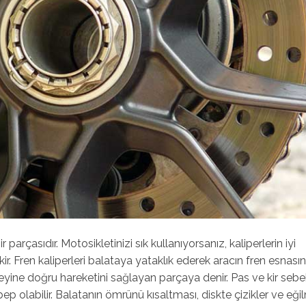
parçasıdır. Motosikletinizi sık kullanıyorsanız, kaliperlerin iyi
 Fren kaliperleri balataya yataklık ederek aracın fren esnası
zeyine doğru hareketini sağlayan parçaya denir. Pas ve kir sebe
bep olabilir. Balatanın ömrünü kısaltması, diskte çizikler ve eğ