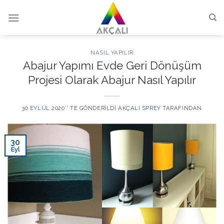
Skip
to
content
NASIL YAPILIR
Abajur Yapımı Evde Geri Dönüşüm
Projesi Olarak Abajur Nasıl Yapılır
30 EYLÜL 2020
’' TE GÖNDERILDI
AKÇALI SPREY
TARAFINDAN
30
Eyl