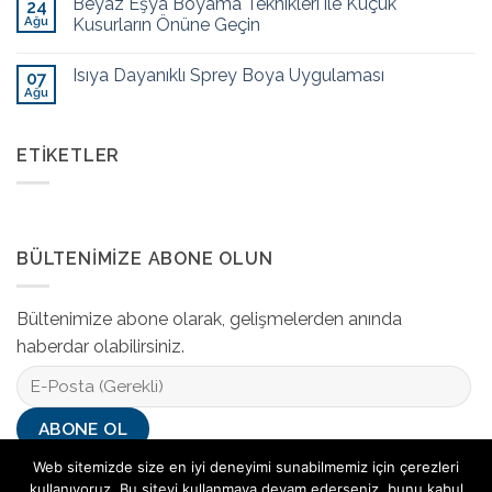
Beyaz Eşya Boyama Teknikleri ile Küçük
24
Ağu
Kusurların Önüne Geçin
Isıya Dayanıklı Sprey Boya Uygulaması
07
Ağu
ETIKETLER
BÜLTENIMIZE ABONE OLUN
Bültenimize abone olarak, gelişmelerden anında
haberdar olabilirsiniz.
Web sitemizde size en iyi deneyimi sunabilmemiz için çerezleri
kullanıyoruz. Bu siteyi kullanmaya devam ederseniz, bunu kabul