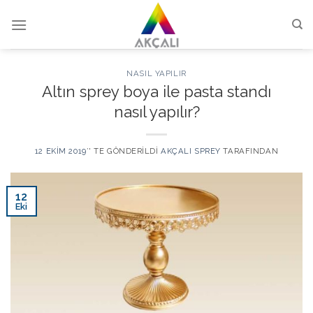
Skip
to
content
NASIL YAPILIR
Altın sprey boya ile pasta standı
nasıl yapılır?
12 EKIM 2019
’' TE GÖNDERILDI
AKÇALI SPREY
TARAFINDAN
12
Eki