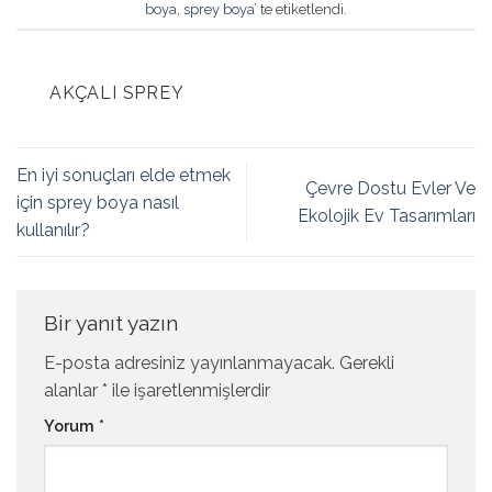
boya
,
sprey boya
’ te etiketlendi.
AKÇALI SPREY
En iyi sonuçları elde etmek
Çevre Dostu Evler Ve
için sprey boya nasıl
Ekolojik Ev Tasarımları
kullanılır?
Bir yanıt yazın
E-posta adresiniz yayınlanmayacak.
Gerekli
alanlar
*
ile işaretlenmişlerdir
Yorum
*