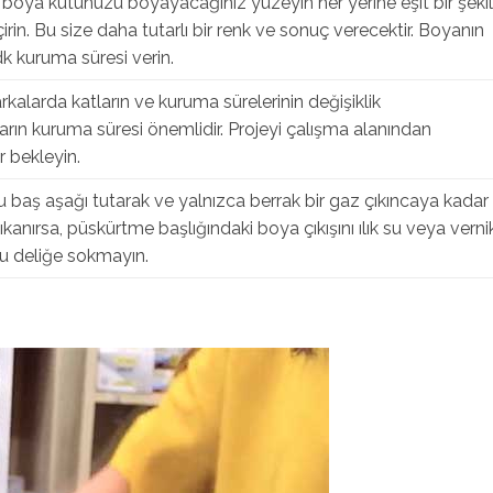
 boya kutunuzu boyayacağınız yüzeyin her yerine eşit bir şeki
rin. Bu size daha tutarlı bir renk ve sonuç verecektir. Boyanın
k kuruma süresi verin.
rkalarda katların ve kuruma sürelerinin değişiklik
rın kuruma süresi önemlidir. Projeyi çalışma alanından
 bekleyin.
 baş aşağı tutarak ve yalnızca berrak bir gaz çıkıncaya kadar
ıkanırsa, püskürtme başlığındaki boya çıkışını ılık su veya verni
oyu deliğe sokmayın.