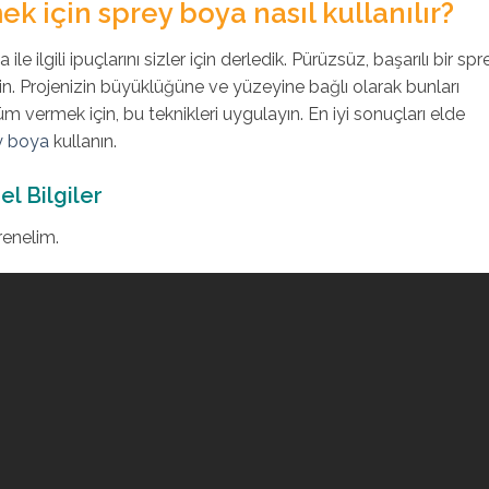
ek için sprey boya nasıl kullanılır?
le ilgili ipuçlarını sizler için derledik. Pürüzsüz, başarılı bir spr
in. Projenizin büyüklüğüne ve yüzeyine bağlı olarak bunları
 vermek için, bu teknikleri uygulayın. En iyi sonuçları elde
y boya
kullanın.
l Bilgiler
renelim.