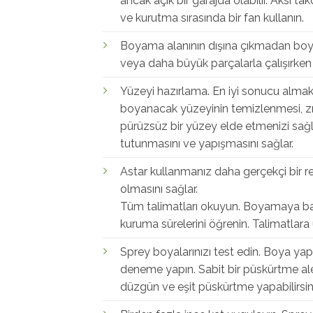
ancak açık bir garajda olabilir. Aksi
ve kurutma sırasında bir fan kullanın.
Boyama alanının dışına çıkmadan boyam
veya daha büyük parçalarla çalışırken e
Yüzeyi hazırlama. En iyi sonucu alm
boyanacak yüzeyinin temizlenmesi, z
pürüzsüz bir yüzey elde etmenizi sağ
tutunmasını ve yapışmasını sağlar.
Astar kullanmanız daha gerçekçi bir 
olmasını sağlar.
Tüm talimatları okuyun. Boyamaya b
kuruma sürelerini öğrenin. Talimatlara
Sprey boyalarınızı test edin. Boya ya
deneme yapın. Sabit bir püskürtme al
düzgün ve eşit püskürtme yapabilirsiniz, 