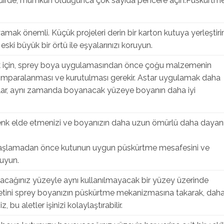
 takdirde, mümkün olduğunca çok sayıda pencere açın.Püskürtm
ak önemli. Küçük projeleri derin bir karton kutuya yerleştiri
ski büyük bir örtü ile eşyalarınızı koruyun.
ak için, sprey boya uygulamasından önce çoğu malzemenin
ımparalanması ve kurutulması gerekir. Astar uygulamak daha
lar, aynı zamanda boyanacak yüzeye boyanın daha iyi
renk elde etmenizi ve boyanızın daha uzun ömürlü daha dayanı
aşlamadan önce kutunun uygun püskürtme mesafesini ve
 uyun.
pacağınız yüzeyle aynı kullanılmayacak bir yüzey üzerinde
etini sprey boyanızın püskürtme mekanizmasına takarak, dah
bu aletler işinizi kolaylaştırabilir.