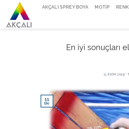
Skip
AKÇALI SPREY BOYA
MOTIP
RENK
to
content
En iyi sonuçları 
11 EKIM 2019
’'
11
Eki