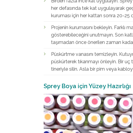
Birden fazla ince kat uygulayın. Sprey
her defasında tek kat uygulayarak geçi
kuruması için her kattan sonra 20-25 d
Projenin kurumasını bekleyin. Farklı ma
gösterebileceğini unutmayın. Son katla
taşımadan önce önerilen zaman kadar
Püskürtme vanasını temizleyin. Kutuyu
püskürterek tıkanmayı önleyin. Bir uç t
tineriyle silin. Asla bir pim veya kabl
Sprey Boya için Yüzey Hazırlığı