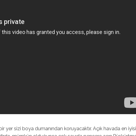
ir yer sizi boya dumanından koruyacaktır. Açık havada en iyisid