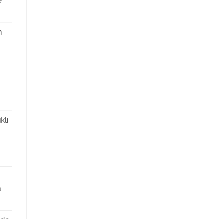
e
n
klı
a