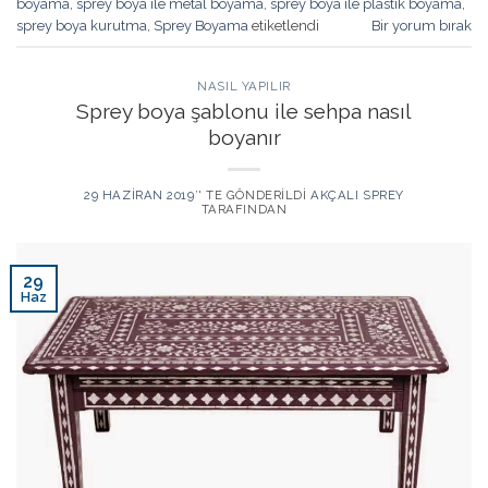
boyama
,
sprey boya ile metal boyama
,
sprey boya ile plastik boyama
,
sprey boya kurutma
,
Sprey Boyama
etiketlendi
Bir yorum bırak
NASIL YAPILIR
Sprey boya şablonu ile sehpa nasıl
boyanır
29 HAZIRAN 2019
’' TE GÖNDERILDI
AKÇALI SPREY
TARAFINDAN
29
Haz