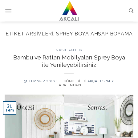
Skip
to
content
ETIKET ARŞIVLERI:
SPREY BOYA AHŞAP BOYAMA
NASIL YAPILIR
Bambu ve Rattan Mobilyaları Sprey Boya
ile Yenileyebilirsiniz
31 TEMMUZ 2020
’' TE GÖNDERILDI
AKÇALI SPREY
TARAFINDAN
31
Tem