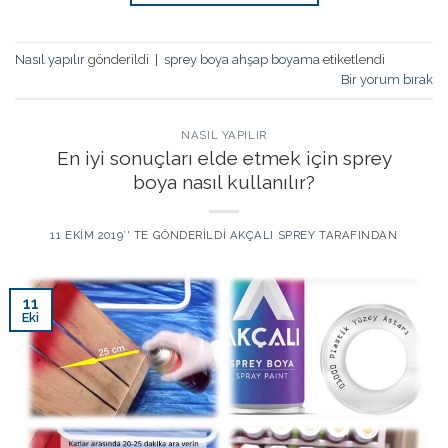
Nasıl yapılır
gönderildi
|
sprey boya ahşap boyama
etiketlendi
Bir yorum bırak
NASIL YAPILIR
En iyi sonuçları elde etmek için sprey
boya nasıl kullanılır?
11 EKIM 2019
’' TE GÖNDERILDI
AKÇALI SPREY
TARAFINDAN
11
Eki