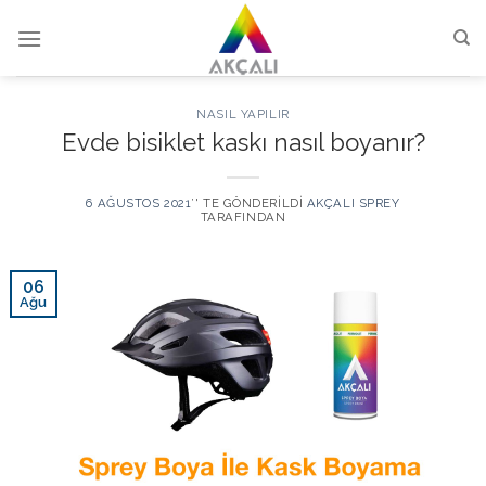
Skip
to
content
NASIL YAPILIR
Evde bisiklet kaskı nasıl boyanır?
6 AĞUSTOS 2021
’' TE GÖNDERILDI
AKÇALI SPREY
TARAFINDAN
06
Ağu