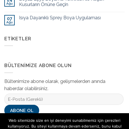
Ağu
Kusurların Önüne Geçin
Isıya Dayanıklı Sprey Boya Uygulaması
07
Ağu
ETIKETLER
BÜLTENIMIZE ABONE OLUN
Bültenimize abone olarak, gelişmelerden anında
haberdar olabilirsiniz.
Web sitemizde size en iyi deneyimi sunabilmemiz için çerezleri
kullanıyoruz. Bu siteyi kullanmaya devam ederseniz, bunu kabul