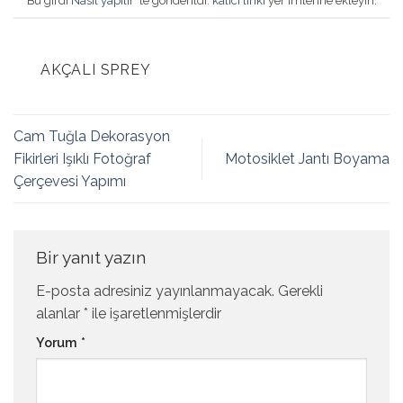
Bu girdi
Nasıl yapılır
’ te gönderildi.
kalıcı linki
yer imlerine ekleyin.
AKÇALI SPREY
Cam Tuğla Dekorasyon
Fikirleri Işıklı Fotoğraf
Motosiklet Jantı Boyama
Çerçevesi Yapımı
Bir yanıt yazın
E-posta adresiniz yayınlanmayacak.
Gerekli
alanlar
*
ile işaretlenmişlerdir
Yorum
*