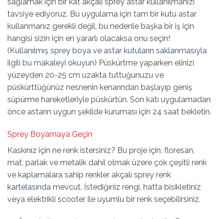
sağlamak için bir kat akçalı sprey astar kullanılmanızı
tavsiye ediyoruz.
Bu uygulama için tam bir kutu astar
kullanmanız gerekli değil, bu nedenle başka bir iş için
hangisi sizin için en yararlı olacaksa onu seçin!
(
Kullanılmış sprey boya ve astar kutuların saklanmasıyla
ilgili bu makaleyi okuyun)
Püskürtme yaparken elinizi
yüzeyden 20-25 cm uzakta tuttuğunuzu ve
püskürttüğünüz nesnenin kenarından başlayıp geniş
süpürme hareketleriyle püskürtün. Son katı uygulamadan
önce astarın uygun şekilde kuruması için 24 saat bekletin.
Sprey Boyamaya Geçin
Kaskınız için ne renk istersiniz? Bu proje için, floresan,
mat, parlak ve metalik dahil olmak üzere çok çeşitli renk
ve kaplamalara sahip renkler
akçalı sprey renk
kartelasında
mevcut
. İstediğıniz rengi, hatta bisikletiniz
veya elektrikli scooter ile uyumlu bir renk seçebilirsiniz.