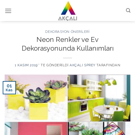
Skip
to
content
DEKORASYON ÖNERILERI
Neon Renkler ve Ev
Dekorasyonunda Kullanımları
1 KASIM 2019
’' TE GÖNDERILDI
AKÇALI SPREY
TARAFINDAN
01
Kas