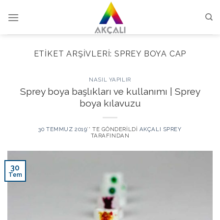
Skip
to
content
ETIKET ARŞIVLERI:
SPREY BOYA CAP
NASIL YAPILIR
Sprey boya başlıkları ve kullanımı | Sprey
boya kılavuzu
30 TEMMUZ 2019
’' TE GÖNDERILDI
AKÇALI SPREY
TARAFINDAN
30
Tem