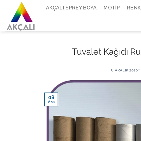
Skip
AKÇALI SPREY BOYA
MOTIP
RENK
to
content
Tuvalet Kağıdı Rul
8 ARALIK 2020
’
08
Ara