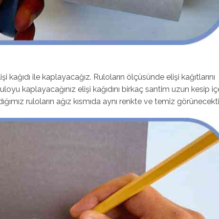
işi kağıdı ile kaplayacağız. Ruloların ölçüsünde elişi kağıtlarını
uloyu kaplayacağınız elişi kağıdını birkaç santim uzun kesip iç
ığımız ruloların ağız kısmıda aynı renkte ve temiz görünecektir