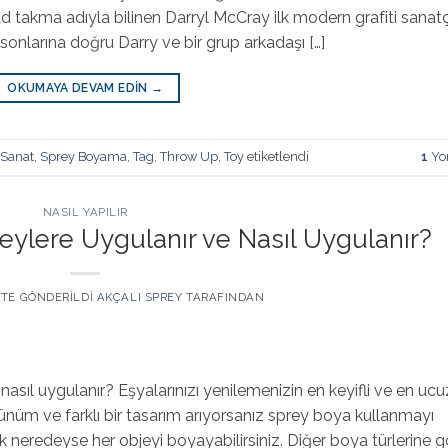
d takma adıyla bilinen Darryl McCray ilk modern grafiti sanatç
rın sonlarına doğru Darry ve bir grup arkadaşı […]
OKUMAYA DEVAM EDIN
→
Sanat
,
Sprey Boyama
,
Tag
,
Throw Up
,
Toy
etiketlendi
1
Yo
NASIL YAPILIR
ylere Uygulanır ve Nasıl Uygulanır?
' TE GÖNDERILDI
AKÇALI SPREY
TARAFINDAN
asıl uygulanır? Eşyalarınızı yenilemenizin en keyifli ve en ucu
örünüm ve farklı bir tasarım arıyorsanız sprey boya kullanmayı
ek neredeyse her objeyi boyayabilirsiniz. Diğer boya türlerine g