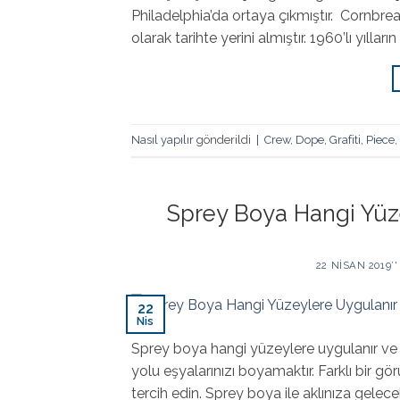
Philadelphia’da ortaya çıkmıştır. Cornbrea
olarak tarihte yerini almıştır. 1960’lı yılla
Nasıl yapılır
gönderildi
|
Crew
,
Dope
,
Grafiti
,
Piece
,
Sprey Boya Hangi Yüze
22 NISAN 2019
’
22
Nis
Sprey boya hangi yüzeylere uygulanır ve n
yolu eşyalarınızı boyamaktır. Farklı bir g
tercih edin. Sprey boya ile aklınıza gelec