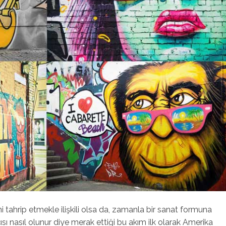
ini tahrip etmekle ilişkili olsa da, zamanla bir sanat formuna
sı nasıl olunur diye merak ettiği bu akım ilk olarak Amerika