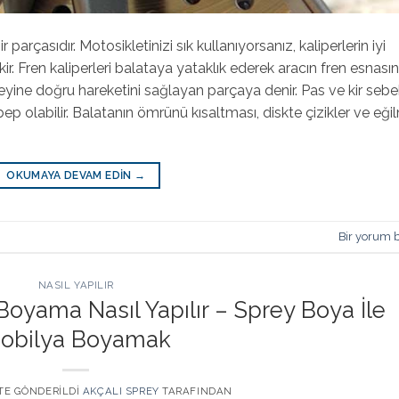
parçasıdır. Motosikletinizi sık kullanıyorsanız, kaliperlerin iyi
 Fren kaliperleri balataya yataklık ederek aracın fren esnası
zeyine doğru hareketini sağlayan parçaya denir. Pas ve kir sebe
bep olabilir. Balatanın ömrünü kısaltması, diskte çizikler ve eğ
OKUMAYA DEVAM EDIN
→
Bir yorum b
NASIL YAPILIR
Boyama Nasıl Yapılır – Sprey Boya İle
obilya Boyamak
 TE GÖNDERILDI
AKÇALI SPREY
TARAFINDAN