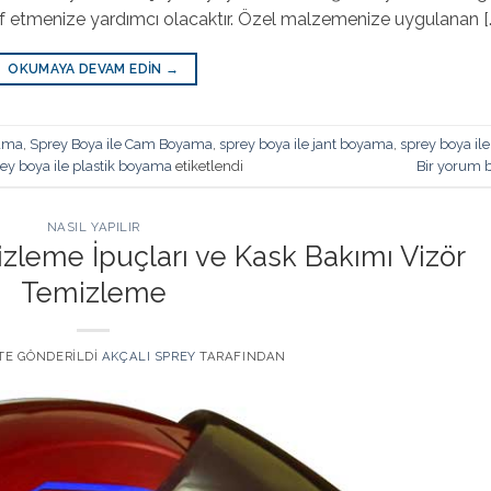
 etmenize yardımcı olacaktır. Özel malzemenize uygulanan [
OKUMAYA DEVAM EDIN
→
yama
,
Sprey Boya ile Cam Boyama
,
sprey boya ile jant boyama
,
sprey boya ile
ey boya ile plastik boyama
etiketlendi
Bir yorum b
NASIL YAPILIR
izleme İpuçları ve Kask Bakımı Vizör
Temizleme
 TE GÖNDERILDI
AKÇALI SPREY
TARAFINDAN