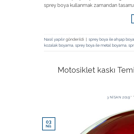
sprey boya kullanmak zamandan tasarruf
Nasıl yapılır
gönderildi
|
sprey boya ile ahşap bo
kozalak boyama
,
sprey boya ile metal boyama
,
spr
Motosiklet kaskı Tem
3 NISAN 2019
’'
03
Nis