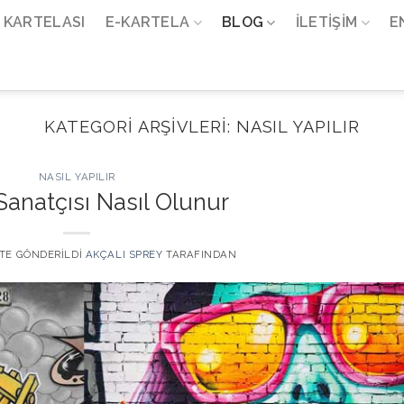
 KARTELASI
E-KARTELA
BLOG
İLETIŞIM
E
KATEGORI ARŞIVLERI:
NASIL YAPILIR
NASIL YAPILIR
 Sanatçısı Nasıl Olunur
' TE GÖNDERILDI
AKÇALI SPREY
TARAFINDAN