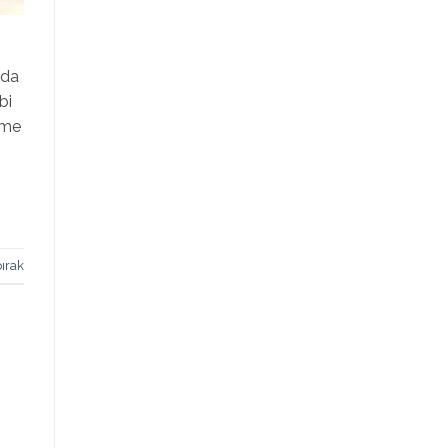
nda
bi
ilme
ırak