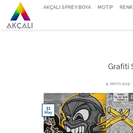
Skip
AKÇALI SPREY BOYA
MOTIP
RENK
to
content
Grafiti
31 MAYIS 2019
’
31
May