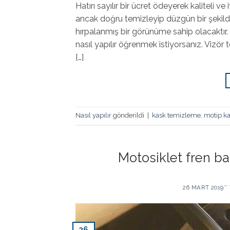
Hatırı sayılır bir ücret ödeyerek kaliteli v
ancak doğru temizleyip düzgün bir şekilde
hırpalanmış bir görünüme sahip olacaktır.
nasıl yapılır öğrenmek istiyorsanız. Vizör 
[…]
Nasıl yapılır
gönderildi
|
kask temizleme
,
motip ka
Motosiklet fren b
26 MART 2019
’
26