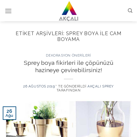
Skip
to
content
ETIKET ARŞIVLERI:
SPREY BOYA ILE CAM
BOYAMA
DEKORASYON ÖNERILERI
Sprey boya fikirleri ile çöpünüzü
hazineye çevirebilirsiniz!
26 AĞUSTOS 2019
’' TE GÖNDERILDI
AKÇALI SPREY
TARAFINDAN
26
Ağu