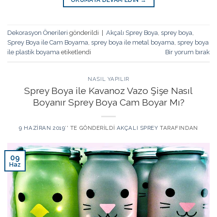
OKUMAYA DEVAM EDIN
→
Dekorasyon Önerileri
gönderildi
|
Akçalı Sprey Boya
,
sprey boya
,
Sprey Boya ile Cam Boyama
,
sprey boya ile metal boyama
,
sprey boya
ile plastik boyama
etiketlendi
Bir yorum bırak
NASIL YAPILIR
Sprey Boya ile Kavanoz Vazo Şişe Nasıl
Boyanır Sprey Boya Cam Boyar Mı?
9 HAZIRAN 2019
’' TE GÖNDERILDI
AKÇALI SPREY
TARAFINDAN
09
Haz